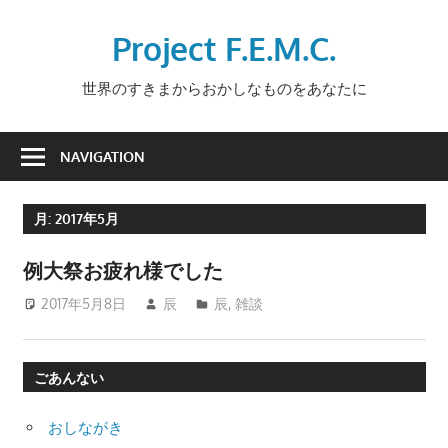
Skip
to
Project F.E.M.C.
content
世界のすきまからおかしなものをあなたに
NAVIGATION
月:
2017年5月
例大祭お疲れ様でした
2017年5月8日
辰
辰
,
雑談
ごあんない
おしながき