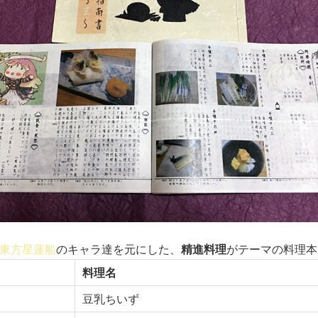
東方星蓮船
のキャラ達を元にした、
精進料理
がテーマの料理本
料理名
豆乳ちいず