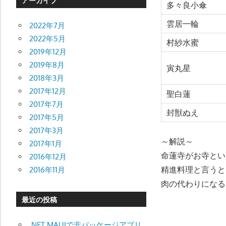
アーカイブ
多々良小傘
雲居一輪
2022年7月
2022年5月
村紗水蜜
2019年12月
2019年8月
寅丸星
2018年3月
2017年12月
聖白蓮
2017年7月
封獣ぬえ
2017年5月
2017年3月
～解説～
2017年1月
命蓮寺がお寺とい
2016年12月
精進料理と言うと
2016年11月
肉の代わりになる
最近の投稿
.NET MAUIで非パッケージアプリ