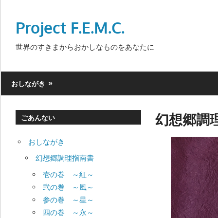
Skip
to
Project F.E.M.C.
content
世界のすきまからおかしなものをあなたに
おしながき
幻想郷調
ごあんない
おしながき
幻想郷調理指南書
壱の巻 ～紅～
弐の巻 ～風～
参の巻 ～星～
四の巻 ～永～