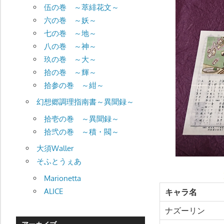
伍の巻 ～萃緋花文～
六の巻 ～妖～
七の巻 ～地～
八の巻 ～神～
玖の巻 ～大～
拾の巻 ～輝～
拾参の巻 ～紺～
幻想郷調理指南書～異聞録～
拾壱の巻 ～異聞録～
拾弐の巻 ～積・閥～
大須Waller
そふとうぇあ
Marionetta
ALICE
キャラ名
ナズーリン