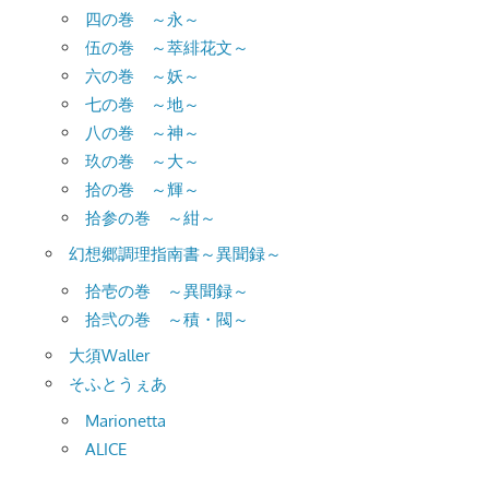
四の巻 ～永～
伍の巻 ～萃緋花文～
六の巻 ～妖～
七の巻 ～地～
八の巻 ～神～
玖の巻 ～大～
拾の巻 ～輝～
拾参の巻 ～紺～
幻想郷調理指南書～異聞録～
拾壱の巻 ～異聞録～
拾弐の巻 ～積・閥～
大須Waller
そふとうぇあ
Marionetta
ALICE