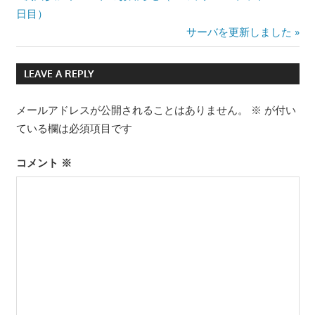
Post:
日目）
稿
Next
サーバを更新しました
ナ
Post:
LEAVE A REPLY
ビ
ゲ
メールアドレスが公開されることはありません。
※
が付い
ている欄は必須項目です
ー
シ
コメント
※
ョ
ン